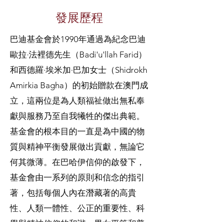
發展歷程
巴迪基金會於1990年通過為紀念巴迪
歐拉·法裡德先生（Badi'u'llah Farid）
和西德羅·埃米加·巴加女士（Shidrokh
Amirkia Bagha）的初始贈款在澳門成
立，這兩位是為人類福祉做出無私奉
獻與服務乃至自我犧牲的傑出典範。
基金會的根本目的一直是為中國的物
質與精神平衡發展做出貢獻，無論它
何其微薄。在巴哈伊信仰的啟發下，
基金會由一系列的原則和信念的指引
著，包括每個人內在潛藏著的高貴
性、人類一體性、公正的重要性、科