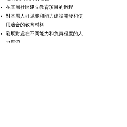
在基層社區建立教育項目的過程
對基層人群賦能和能力建設開發和使
用適合的教育材料
發展對處在不同能力和負責程度的人
力資源
逐步獲得和加強機構能力以及機構的
有機發展
建立和維持與政府和廣泛社會的關係
的過程
建立一個支援社區社會組織的系統，
包括一對一的支援及反思和交流經驗
的空間
建立和加強提供種子資金給社區社會
機構的系統